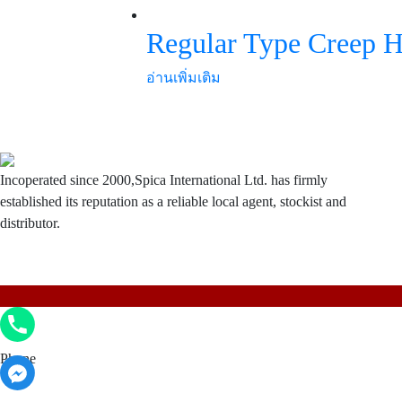
Regular Type Creep H
อ่านเพิ่มเติม
Incoperated since 2000,Spica International Ltd. has firmly
established its reputation as a reliable local agent, stockist and
distributor.
Phone
Phone
Facebook Messenger