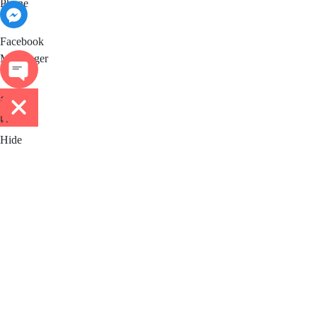
Phone
Facebook Messenger
Facebook
Messenger
ติดต่อ
เรา
Hide