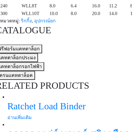
240
WLL8T
8.0
6.4
16.0
11.2
300
WLL10T
10.0
8.0
20.0
14.0
หมวดหมู่:
ริกกิ้ง
,
อุปกรณ์ยก
CATALOGUE
ฟรีฟอร์มแคทตาล็อก
แคทตาล็อกประมง
แคทตาล็อกรอกไฟฟ้า
เครนแคทตาล็อค
RELATED PRODUCTS
Ratchet Load Binder
อ่านเพิ่มเติม