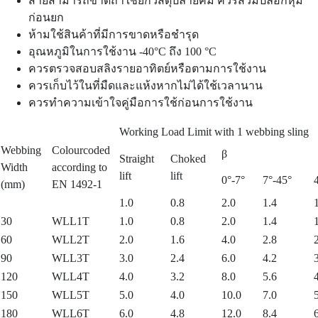
สายสามารถขาดถ้าใช้ยกวัสดุปลายคม ควรสวมปลอกหุ้ม
ก่อนยก
ห้ามใช้สินค้าที่มีการขาดหรือชำรุด
อุณหภูมิในการใช้งาน -40°C ถึง 100 °C
ควรตรวจสอบสลิงรายอาทิตย์หรือตามการใช้งาน
ควรเก็บไว้ในที่มืดและแห้งหากไม่ได้ใช้เวลานาน
ควรทำความเข้าใจคู่มือการใช้ก่อนการใช้งาน
Working Load Limit with 1 webbing sling
Webbing
Colourcoded
β
Straight
Choked
Width
according to
lift
lift
0°-7°
7°-45°
(mm)
EN 1492-1
1.0
0.8
2.0
1.4
30
WLL1T
1.0
0.8
2.0
1.4
60
WLL2T
2.0
1.6
4.0
2.8
90
WLL3T
3.0
2.4
6.0
4.2
120
WLL4T
4.0
3.2
8.0
5.6
150
WLL5T
5.0
4.0
10.0
7.0
180
WLL6T
6.0
4.8
12.0
8.4