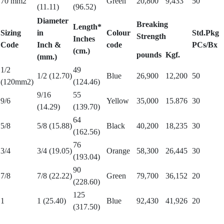
70 mm2
Green
20,800
9,433
50
(11.11)
(96.52)
Diameter
Breaking
Length*
Sizing
in
Colour
Std.Pkg
Strength
Inches
Code
Inch &
code
PCs/Bx
(cm.)
pounds
Kgf.
(mm.)
1/2
49
1/2 (12.70)
Blue
26,900
12,200
50
(120mm2)
(124.46)
9/16
55
9/6
Yellow
35,000
15.876
30
(14.29)
(139.70)
64
5/8
5/8 (15.88)
Black
40,200
18,235
30
(162.56)
76
3/4
3/4 (19.05)
Orange
58,300
26,445
30
(193.04)
90
7/8
7/8 (22.22)
Green
79,700
36,152
20
(228.60)
125
1
1 (25.40)
Blue
92,430
41,926
20
(317.50)