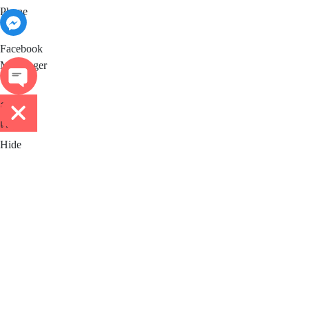
Phone
Facebook Messenger
Facebook
Messenger
ติดต่อ
เรา
Hide