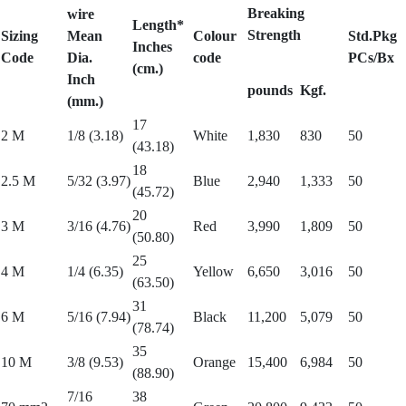
Breaking
wire
Length*
Strength
Sizing
Mean
Colour
Std.Pkg
Inches
Code
Dia.
code
PCs/Bx
(cm.)
Inch
pounds
Kgf.
(mm.)
17
2 M
1/8 (3.18)
White
1,830
830
50
(43.18)
18
2.5 M
5/32 (3.97)
Blue
2,940
1,333
50
(45.72)
20
3 M
3/16 (4.76)
Red
3,990
1,809
50
(50.80)
25
4 M
1/4 (6.35)
Yellow
6,650
3,016
50
(63.50)
31
6 M
5/16 (7.94)
Black
11,200
5,079
50
(78.74)
35
10 M
3/8 (9.53)
Orange
15,400
6,984
50
(88.90)
7/16
38