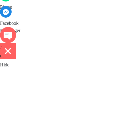
Phone
Facebook Messenger
Facebook
Messenger
ติดต่อ
เรา
Hide