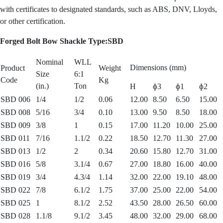
with certificates to designated standards, such as ABS, DNV, Lloyds,
or other certification.
Forged Bolt Bow Shackle Type:SBD
Nominal
WLL
Dimensions (mm)
Product
Weight
Size
6:1
Code
Kg
(in.)
Ton
H
ɸ3
ɸ1
ɸ2
SBD 006
1/4
1/2
0.06
12.00
8.50
6.50
15.00
SBD 008
5/16
3/4
0.10
13.00
9.50
8.50
18.00
SBD 009
3/8
1
0.15
17.00
11.20
10.00
25.00
SBD 011
7/16
1.1/2
0.22
18.50
12.70
11.30
27.00
SBD 013
1/2
2
0.34
20.60
15.80
12.70
31.00
SBD 016
5/8
3.1/4
0.67
27.00
18.80
16.00
40.00
SBD 019
3/4
4.3/4
1.14
32.00
22.00
19.10
48.00
SBD 022
7/8
6.1/2
1.75
37.00
25.00
22.00
54.00
SBD 025
1
8.1/2
2.52
43.50
28.00
26.50
60.00
SBD 028
1.1/8
9.1/2
3.45
48.00
32.00
29.00
68.00