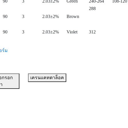
90
3
2.03±2%
Green
240-264
108-120
288
90
3
2.03±2%
Brown
90
3
2.03±2%
Violet
312
อร์ม
อกรอก
เครนแคทตาล็อค
้า