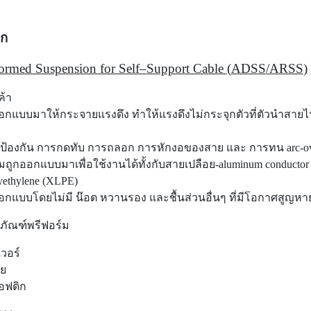
นก
ormed Suspension for Self
–
Support Cable
(
ADSS
/
ARSS
)
ค้า
ออกแบบมาให้กระจายแรงดึง ทำให้แรงดึงไม่กระจุกตัวที่ตัวนำสาย
วยป้องกัน การกดทับ การถลอก การหักงอของสาย และ การทน arc-o
์มถูกออกแบบมาเพื่อใช้งานได้ทั้งกับสายเปลือย-aluminum conductor ห
lyethylene (XLPE)
ออกแบบโดยไม่มี น๊อต หวานรอง และชื้นส่วนอื่นๆ ที่มีโอกาศสูญหา
ภัณฑ์พรีฟอร์ม
เวอร์
าย
อฟติก