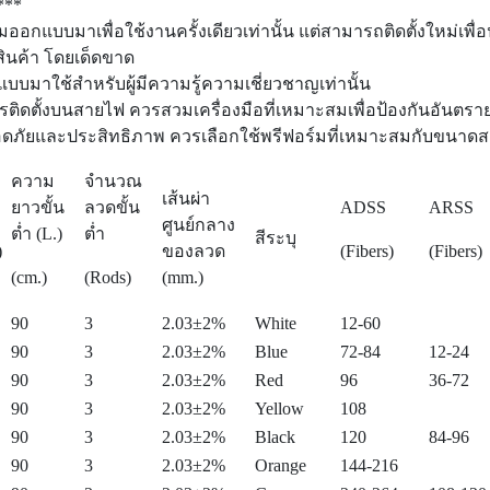
***
์มออกแบบมาเพื่อใช้งานครั้งเดียวเท่านั้น แต่สามารถติดตั้งใหม่เพื่
สินค้า โดยเด็ดขาด
แบบมาใช้สำหรับผู้มีความรู้ความเชี่ยวชาญเท่านั้น
รติดตั้งบนสายไฟ ควรสวมเครื่องมือที่เหมาะสมเพื่อป้องกันอันต
อดภัยและประสิทธิภาพ ควรเลือกใช้พรีฟอร์มที่เหมาะสมกับขนาดสา
ความ
จำนวณ
เส้นผ่า
ยาวขั้น
ลวดขั้น
ADSS
ARSS
ศูนย์กลาง
ต่ำ (L.)
ต่ำ
สีระบุ
)
ของลวด
(Fibers)
(Fibers)
(cm.)
(Rods)
(mm.)
90
3
2.03±2%
White
12-60
90
3
2.03±2%
Blue
72-84
12-24
90
3
2.03±2%
Red
96
36-72
90
3
2.03±2%
Yellow
108
90
3
2.03±2%
Black
120
84-96
90
3
2.03±2%
Orange
144-216